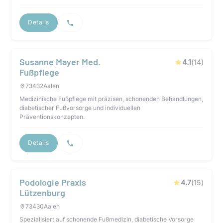
Details
Susanne Mayer Med.
4.1
(
14
)
Fußpflege
73432
Aalen
Medizinische Fußpflege mit präzisen, schonenden Behandlungen,
diabetischer Fußvorsorge und individuellen
Präventionskonzepten.
Details
Podologie Praxis
4.7
(
15
)
Lützenburg
73430
Aalen
Spezialisiert auf schonende Fußmedizin, diabetische Vorsorge