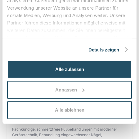
analysieren. Außerdem geben wir Informationen zu Ihrer
Diabetesbetreuung und präventive Nachsorge
Verwendung unserer Website an unsere Partner für
soziale Medien, Werbung und Analysen weiter. Unsere
Details
Partner führen diese Informationen möglicherweise mit
weiteren Daten zusammen, die Sie ihnen bereitgestellt
haben oder die sie im Rahmen Ihrer Nutzung der Dienste
Nicoleta - Ihre Fußpflege in
5
(
6
)
gesammelt haben.
Achern
Details zeigen
77855
Achern
Schonende medizinische Fußpflege, individuelle Prävention,
Alle zulassen
diabetische Risikobetreuung und barrierefrei zugänglich
Details
Anpassen
Alle ablehnen
Fußpflegezentrum Achim
4.6
(
35
)
28832
Achim
Fachkundige, schmerzfreie Fußbehandlungen mit moderner
Gerätetechnik, Behandlung eingewachsener Nägel,