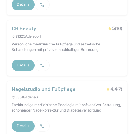
Details
CH Beauty
5
(
16
)
91325
Adelsdorf
Persönliche medizinische Fußpflege und ästhetische
Behandlungen mit präziser, nachhaltiger Betreuung.
Details
Nagelstudio und Fußpflege
4.4
(
7
)
53518
Adenau
Fachkundige medizinische Podologie mit präventiver Betreuung,
schonender Nagelkorrektur und Diabetesversorgung
Details