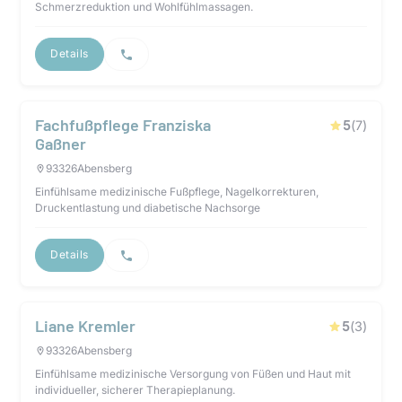
Schmerzreduktion und Wohlfühlmassagen.
Details
Fachfußpflege Franziska
5
(
7
)
Gaßner
93326
Abensberg
Einfühlsame medizinische Fußpflege, Nagelkorrekturen,
Druckentlastung und diabetische Nachsorge
Details
Liane Kremler
5
(
3
)
93326
Abensberg
Einfühlsame medizinische Versorgung von Füßen und Haut mit
individueller, sicherer Therapieplanung.