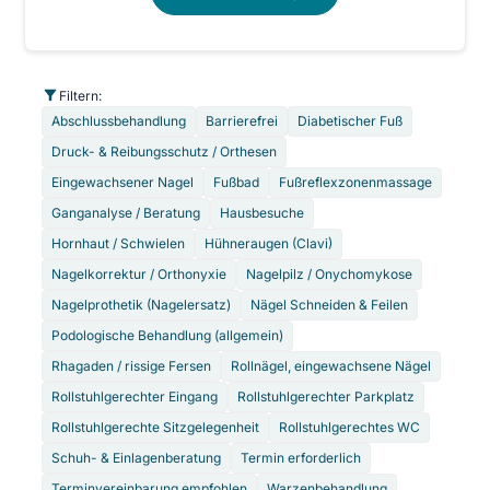
Filtern:
Abschlussbehandlung
Barrierefrei
Diabetischer Fuß
Druck- & Reibungsschutz / Orthesen
Eingewachsener Nagel
Fußbad
Fußreflexzonenmassage
Ganganalyse / Beratung
Hausbesuche
Hornhaut / Schwielen
Hühneraugen (Clavi)
Nagelkorrektur / Orthonyxie
Nagelpilz / Onychomykose
Nagelprothetik (Nagelersatz)
Nägel Schneiden & Feilen
Podologische Behandlung (allgemein)
Rhagaden / rissige Fersen
Rollnägel, eingewachsene Nägel
Rollstuhlgerechter Eingang
Rollstuhlgerechter Parkplatz
Rollstuhlgerechte Sitzgelegenheit
Rollstuhlgerechtes WC
Schuh- & Einlagenberatung
Termin erforderlich
Terminvereinbarung empfohlen
Warzenbehandlung