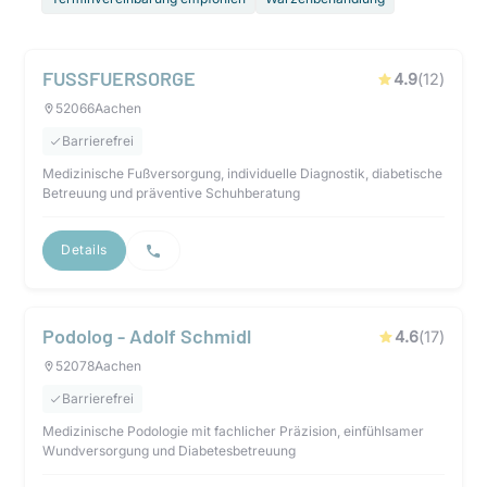
FUSSFUERSORGE
4.9
(
12
)
52066
Aachen
Barrierefrei
Medizinische Fußversorgung, individuelle Diagnostik, diabetische
Betreuung und präventive Schuhberatung
Details
Podolog - Adolf Schmidl
4.6
(
17
)
52078
Aachen
Barrierefrei
Medizinische Podologie mit fachlicher Präzision, einfühlsamer
Wundversorgung und Diabetesbetreuung