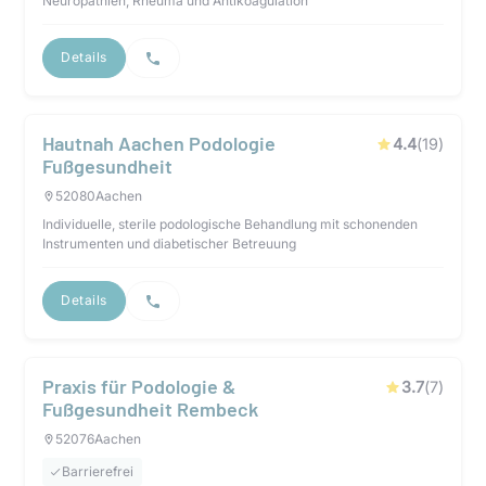
Neuropathien, Rheuma und Antikoagulation
Details
Hautnah Aachen Podologie
4.4
(
19
)
Fußgesundheit
52080
Aachen
Individuelle, sterile podologische Behandlung mit schonenden
Instrumenten und diabetischer Betreuung
Details
Praxis für Podologie &
3.7
(
7
)
Fußgesundheit Rembeck
52076
Aachen
Barrierefrei