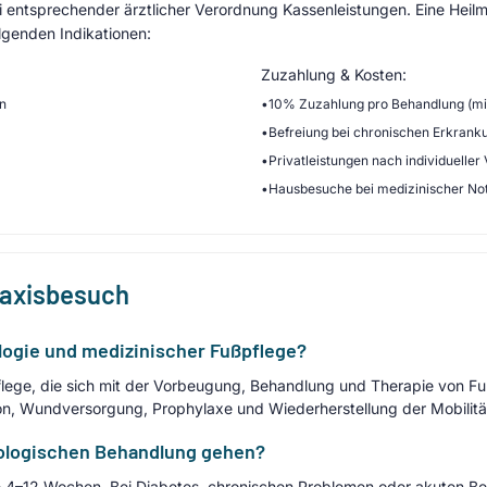
entsprechender ärztlicher Verordnung Kassenleistungen. Eine Heilmi
lgenden Indikationen:
Zuzahlung & Kosten:
en
•
10% Zuzahlung pro Behandlung (min
•
Befreiung bei chronischen Erkrank
•
Privatleistungen nach individueller
•
Hausbesuche bei medizinischer No
raxisbesuch
logie und medizinischer Fußpflege?
pflege, die sich mit der Vorbeugung, Behandlung und Therapie von 
ion, Wundversorgung, Prophylaxe und Wiederherstellung der Mobilitä
dologischen Behandlung gehen?
e 4–12 Wochen. Bei Diabetes, chronischen Problemen oder akuten Be