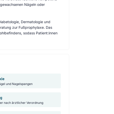
ingewachsenen Nägeln oder
iabetologie, Dermatologie und
eratung zur Fußprophylaxe. Das
hlbefindens, sodass Patient:innen
xie
gel und Nagelspangen
ng
ker nach ärztlicher Verordnung