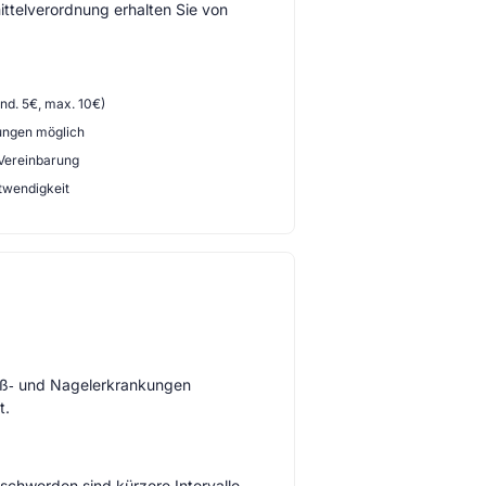
ttelverordnung erhalten Sie von
d. 5€, max. 10€)
ungen möglich
 Vereinbarung
twendigkeit
Fuß‑ und Nagelerkrankungen
t.
schwerden sind kürzere Intervalle