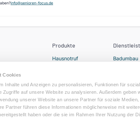
gaben?
info@senioren-focus.de
Produkte
Dienstleis
Hausnotruf
Badumbau
Treppenlift
24h Pflege
t Cookies
Elektromobil
Alltagshilfe
 Inhalte und Anzeigen zu personalisieren, Funktionen für sozia
e Zugriffe auf unsere Website zu analysieren. Außerdem geben w
Elektrorollstuhl
Podologe i
rwendung unserer Website an unsere Partner für soziale Medien
Nähe
re Partner führen diese Informationen möglicherweise mit weite
ereitgestellt haben oder die sie im Rahmen Ihrer Nutzung der D
behalten.
N