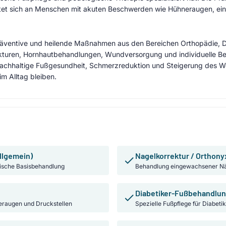
chtet sich an Menschen mit akuten Beschwerden wie Hühneraugen, e
räventive und heilende Maßnahmen aus den Bereichen Orthopädie, D
kturen, Hornhautbehandlungen, Wundversorgung und individuelle B
achhaltige Fußgesundheit, Schmerzreduktion und Steigerung des Wo
im Alltag bleiben.
llgemein)
Nagelkorrektur / Orthony
ische Basisbehandlung
Behandlung eingewachsener Nä
Diabetiker-Fußbehandlu
eraugen und Druckstellen
Spezielle Fußpflege für Diabeti