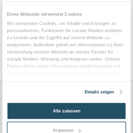
Diese Webseite verwendet Cookies
Mit dem Absenden Ihrer Kontaktanfrage willigen Sie in die
Wir verwenden Cookies, um Inhalte und Anzeigen zu
Kontaktaufnahme per E-Mail und Telefon ein und bestätigen
personalisieren, Funktionen für soziale Medien anbieten
die Kenntnisnahme unserer
Datenschutzerklärung
mit
zu können und die Zugriffe auf unsere Website zu
weiteren Hinweisen zu Widerrufs- und Betroffenenrechten.
analysieren. Außerdem geben wir Informationen zu Ihrer
Verwendung unserer Website an unsere Partner für
soziale Medien, Werbung und Analysen weiter. Unsere
Partner führen diese Informationen möglicherweise mit
weiteren Daten zusammen, die Sie ihnen bereitgestellt
haben oder die sie im Rahmen Ihrer Nutzung der Dienste
gesammelt haben.
Details zeigen
Alle zulassen
Anpassen