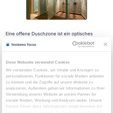
Eine offene Duschzone ist ein optisches
Highlight in jedem Bad. Zusätzlich bietet eine
sogenannte Walk-In Dusche ausreichend Platz
und ist so konzipiert, dass sie ganz ohne Tür
Diese Webseite verwendet Cookies
oder Vorhang auskommt. In den meisten
Wir verwenden Cookies, um Inhalte und Anzeigen zu
Fällen sind Duschen wie diese an zwei oder
personalisieren, Funktionen für soziale Medien anbieten
drei Seiten von den Wänden des
zu können und die Zugriffe auf unsere Website zu
Badezimmers eingerahmt. Der Einstieg oder
analysieren. Außerdem geben wir Informationen zu Ihrer
Zugang bleibt frei.
Verwendung unserer Website an unsere Partner für
soziale Medien, Werbung und Analysen weiter. Unsere
Diese Art von Nasszonen bieten Senioren, die
Partner führen diese Informationen möglicherweise mit
weiteren Daten zusammen, die Sie ihnen bereitgestellt