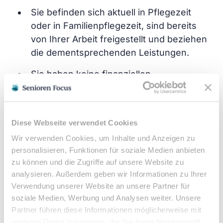
Sie befinden sich aktuell in Pflegezeit
oder in Familienpflegezeit, sind bereits
von Ihrer Arbeit freigestellt und beziehen
die dementsprechenden Leistungen.
Sie haben keine finanziellen
Lohneinbußen, da sich Ihr Arbeitgeber
freiwillig dazu bereit erklärt hat, Ihren
Lohn für die Zeit der kurzzeitigen
Diese Webseite verwendet Cookies
Arbeitsverhinderung weiterzuzahlen.
Wir verwenden Cookies, um Inhalte und Anzeigen zu
Sie sind selbstständig tätig, Beamter oder
personalisieren, Funktionen für soziale Medien anbieten
beziehen Arbeitslosengeld oder
zu können und die Zugriffe auf unsere Website zu
analysieren. Außerdem geben wir Informationen zu Ihrer
Grundsicherung.
Verwendung unserer Website an unsere Partner für
Gerade sind die Begriffe
"Pflegezeit"
und
soziale Medien, Werbung und Analysen weiter. Unsere
Partner führen diese Informationen möglicherweise mit
"Familienpflegezeit"
gefallen. Aber was hat es
weiteren Daten zusammen, die Sie ihnen bereitgestellt