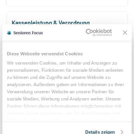
Kassenleistung & Verordnung
Podologische Behandlungen sind bei entsprechender
ärztlicher Verordnung Kassenleistungen. Eine
Heilmittelverordnung erhalten Sie von Ihrem Hausarzt
Diese Webseite verwendet Cookies
oder Facharzt bei folgenden Indikationen:
Wir verwenden Cookies, um Inhalte und Anzeigen zu
Verordnungsfähige Diagnosen:
personalisieren, Funktionen für soziale Medien anbieten
Diabetes mellitus mit Fußkomplikationen
zu können und die Zugriffe auf unsere Website zu
Durchblutungsstörungen der Füße
analysieren. Außerdem geben wir Informationen zu Ihrer
Sensibilitätsstörungen
Verwendung unserer Website an unsere Partner für
Querschnittslähmung
soziale Medien, Werbung und Analysen weiter. Unsere
Partner führen diese Informationen möglicherweise mit
weiteren Daten zusammen, die Sie ihnen bereitgestellt
Zuzahlung & Kosten:
haben oder die sie im Rahmen Ihrer Nutzung der Dienste
•
10% Zuzahlung pro Behandlung (mind. 5€, max. 10€)
gesammelt haben.
•
Befreiung bei chronischen Erkrankungen möglich
Details zeigen