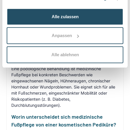
•
Privatleistungen nach individueller Vereinbarung
•
Hausbesuche bei medizinischer Notwendigkeit
Alle zulassen
Anpassen
Häufige Fragen zum Praxisbesuch
Was versteht man unter podologischer
Alle ablehnen
Behandlung und für wen ist sie geeignet?
Eine podologische Behandlung ist medizinische
Fußpflege bei konkreten Beschwerden wie
eingewachsenen Nägeln, Hühneraugen, chronischer
Hornhaut oder Wundproblemen. Sie eignet sich für alle
mit Fußschmerzen, eingeschränkter Mobilität oder
Risikopatienten (z. B. Diabetes,
Durchblutungsstörungen).
Worin unterscheidet sich medizinische
Fußpflege von einer kosmetischen Pediküre?