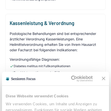
Kassenleistung & Verordnung
Podologische Behandlungen sind bei entsprechender
ärztlicher Verordnung Kassenleistungen. Eine
Heilmittelverordnung erhalten Sie von Ihrem Hausarzt
oder Facharzt bei folgenden Indikationen:
Verordnungsfähige Diagnosen:
Diabetes mellitus mit Fußkomplikationen
Durchblutungsstörungen der Füße
Sensibilitätsstörungen
Querschnittslähmung
Diese Webseite verwendet Cookies
Zuzahlung & Kosten:
Wir verwenden Cookies, um Inhalte und Anzeigen zu
•
10% Zuzahlung pro Behandlung (mind. 5€, max. 10€)
personalisieren, Funktionen für soziale Medien anbieten