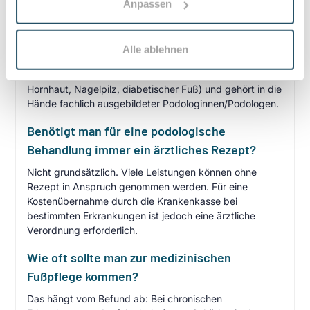
kosmetischer Fußpflege und medizinischer
Anpassen
Podologie?
Kosmetische Fußpflege zielt auf Aussehen und
Alle ablehnen
Wohlbefinden; medizinische Podologie behandelt
krankhafte Veränderungen (z. B. eingewachsene Nägel,
Hornhaut, Nagelpilz, diabetischer Fuß) und gehört in die
Hände fachlich ausgebildeter Podologinnen/Podologen.
Benötigt man für eine podologische
Behandlung immer ein ärztliches Rezept?
Nicht grundsätzlich. Viele Leistungen können ohne
Rezept in Anspruch genommen werden. Für eine
Kostenübernahme durch die Krankenkasse bei
bestimmten Erkrankungen ist jedoch eine ärztliche
Verordnung erforderlich.
Wie oft sollte man zur medizinischen
Fußpflege kommen?
Das hängt vom Befund ab: Bei chronischen