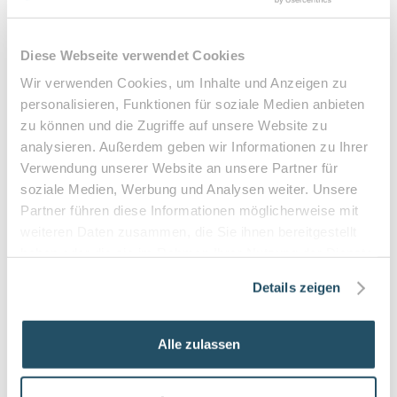
Verordnungsfähige Diagnosen:
Diabetes mellitus mit Fußkomplikationen
Diese Webseite verwendet Cookies
Durchblutungsstörungen der Füße
Wir verwenden Cookies, um Inhalte und Anzeigen zu
Sensibilitätsstörungen
personalisieren, Funktionen für soziale Medien anbieten
Querschnittslähmung
zu können und die Zugriffe auf unsere Website zu
analysieren. Außerdem geben wir Informationen zu Ihrer
Zuzahlung & Kosten:
Verwendung unserer Website an unsere Partner für
•
10% Zuzahlung pro Behandlung (mind. 5€, max. 10€)
soziale Medien, Werbung und Analysen weiter. Unsere
•
Befreiung bei chronischen Erkrankungen möglich
Partner führen diese Informationen möglicherweise mit
weiteren Daten zusammen, die Sie ihnen bereitgestellt
•
Privatleistungen nach individueller Vereinbarung
haben oder die sie im Rahmen Ihrer Nutzung der Dienste
•
Hausbesuche bei medizinischer Notwendigkeit
gesammelt haben.
Details zeigen
Häufige Fragen zum Praxisbesuch
Alle zulassen
Was ist der Unterschied zwischen