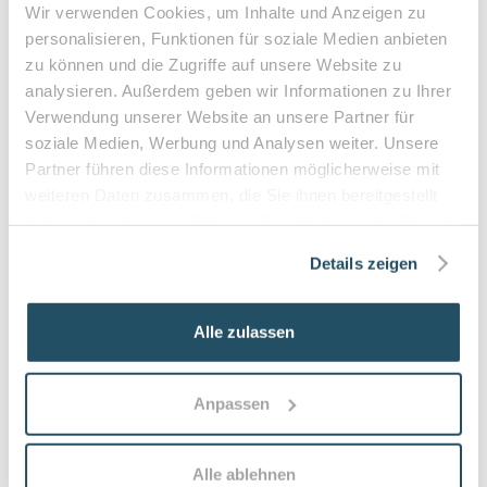
Diabetes mellitus mit Fußkomplikationen
Wir verwenden Cookies, um Inhalte und Anzeigen zu
Durchblutungsstörungen der Füße
personalisieren, Funktionen für soziale Medien anbieten
Sensibilitätsstörungen
zu können und die Zugriffe auf unsere Website zu
Querschnittslähmung
analysieren. Außerdem geben wir Informationen zu Ihrer
Verwendung unserer Website an unsere Partner für
soziale Medien, Werbung und Analysen weiter. Unsere
Zuzahlung & Kosten:
Partner führen diese Informationen möglicherweise mit
•
10% Zuzahlung pro Behandlung (mind. 5€, max. 10€)
weiteren Daten zusammen, die Sie ihnen bereitgestellt
•
Befreiung bei chronischen Erkrankungen möglich
haben oder die sie im Rahmen Ihrer Nutzung der Dienste
•
Privatleistungen nach individueller Vereinbarung
gesammelt haben.
•
Hausbesuche bei medizinischer Notwendigkeit
Details zeigen
Alle zulassen
Häufige Fragen zum Praxisbesuch
Anpassen
Was versteht man unter Medizinischer
Fußpflege/Podologie?
Alle ablehnen
Unter Medizinischer Fußpflege (Podologie) versteht