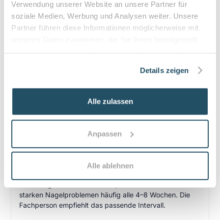
Verwendung unserer Website an unsere Partner für
soziale Medien, Werbung und Analysen weiter. Unsere
Partner führen diese Informationen möglicherweise mit
Häufige Fragen zum Praxisbesuch
weiteren Daten zusammen, die Sie ihnen bereitgestellt
haben oder die sie im Rahmen Ihrer Nutzung der Dienste
Was ist Podologie bzw. medizinische
gesammelt haben.
Fußpflege und wann ist sie sinnvoll?
Details zeigen
Podologie, auch medizinische Fußpflege, befasst sich
mit der Prävention und Behandlung von Fußproblemen,
Alle zulassen
z. B. eingewachsenen Nägeln, Hornhaut oder
Schmerzen. Sie ist sinnvoll bei akuten Beschwerden, zur
Schmerzreduktion und zur Erhaltung der Mobilität.
Anpassen
Wie häufig sollten Patientinnen und Patienten
zur medizinischen Fußpflege gehen?
Alle ablehnen
Das Intervall richtet sich nach dem individuellen Bedarf:
in der Regel alle 4–12 Wochen; bei Diabetes oder
starken Nagelproblemen häufig alle 4–8 Wochen. Die
Fachperson empfiehlt das passende Intervall.