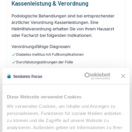
Kassenleistung & Verordnung
Podologische Behandlungen sind bei entsprechender
ärztlicher Verordnung Kassenleistungen. Eine
Heilmittelverordnung erhalten Sie von Ihrem Hausarzt
oder Facharzt bei folgenden Indikationen:
Verordnungsfähige Diagnosen:
Diabetes mellitus mit Fußkomplikationen
Durchblutungsstörungen der Füße
Sensibilitätsstörungen
Querschnittslähmung
Zuzahlung & Kosten:
Diese Webseite verwendet Cookies
•
10% Zuzahlung pro Behandlung (mind. 5€, max. 10€)
Wir verwenden Cookies, um Inhalte und Anzeigen zu
•
Befreiung bei chronischen Erkrankungen möglich
personalisieren, Funktionen für soziale Medien anbieten
•
Privatleistungen nach individueller Vereinbarung
zu können und die Zugriffe auf unsere Website zu
•
Hausbesuche bei medizinischer Notwendigkeit
analysieren. Außerdem geben wir Informationen zu Ihrer