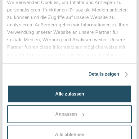
•
Befreiung bei chronischen Erkrankungen möglich
Wir verwenden Cookies, um Inhalte und Anzeigen zu
personalisieren, Funktionen für soziale Medien anbieten
•
Privatleistungen nach individueller Vereinbarung
zu können und die Zugriffe auf unsere Website zu
•
Hausbesuche bei medizinischer Notwendigkeit
analysieren. Außerdem geben wir Informationen zu Ihrer
Verwendung unserer Website an unsere Partner für
soziale Medien, Werbung und Analysen weiter. Unsere
Häufige Fragen zum Praxisbesuch
Partner führen diese Informationen möglicherweise mit
weiteren Daten zusammen, die Sie ihnen bereitgestellt
Was versteht man unter medizinischer
haben oder die sie im Rahmen Ihrer Nutzung der Dienste
Fußpflege?
gesammelt haben.
Details zeigen
Medizinische Fußpflege ist eine fachgerechte
Behandlung von Füßen bei medizinischen Problemen:
dazu gehören die Versorgung von Hornhaut,
Alle zulassen
Hühneraugen, eingewachsenen Nägeln sowie Nagel-
und Hauterkrankungen. Ziel ist Schmerzlinderung,
Infektionsprophylaxe und Erhalt der Mobilität.
Anpassen
Wann sollte eine Person eine podologische
Behandlung in Anspruch nehmen?
Alle ablehnen