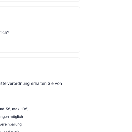
lich?
ttelverordnung erhalten Sie von
d. 5€, max. 10€)
ungen möglich
 Vereinbarung
twendigkeit