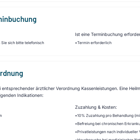
rminbuchung
Ist eine Terminbuchung erforder
Sie sich bitte telefonisch
•
Termin erforderlich
ordnung
entsprechender ärztlicher Verordnung Kassenleistungen. Eine Heilmi
lgenden Indikationen:
Zuzahlung & Kosten:
en
•
10% Zuzahlung pro Behandlung (min
•
Befreiung bei chronischen Erkrank
•
Privatleistungen nach individueller
•
Hausbesuche bei medizinischer No