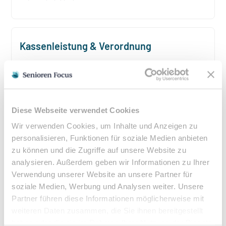
Kassenleistung & Verordnung
Podologische Behandlungen sind bei entsprechender
ärztlicher Verordnung Kassenleistungen. Eine
Heilmittelverordnung erhalten Sie von Ihrem Hausarzt
oder Facharzt bei folgenden Indikationen:
Diese Webseite verwendet Cookies
Verordnungsfähige Diagnosen:
Wir verwenden Cookies, um Inhalte und Anzeigen zu
Diabetes mellitus mit Fußkomplikationen
personalisieren, Funktionen für soziale Medien anbieten
Durchblutungsstörungen der Füße
zu können und die Zugriffe auf unsere Website zu
Sensibilitätsstörungen
analysieren. Außerdem geben wir Informationen zu Ihrer
Querschnittslähmung
Verwendung unserer Website an unsere Partner für
soziale Medien, Werbung und Analysen weiter. Unsere
Partner führen diese Informationen möglicherweise mit
Zuzahlung & Kosten:
weiteren Daten zusammen, die Sie ihnen bereitgestellt
•
10% Zuzahlung pro Behandlung (mind. 5€, max. 10€)
haben oder die sie im Rahmen Ihrer Nutzung der Dienste
•
Befreiung bei chronischen Erkrankungen möglich