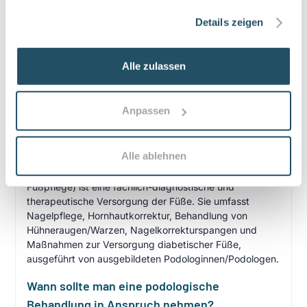
gesammelt haben.
•
Privatleistungen nach individueller Vereinbarung
Details zeigen
•
Hausbesuche bei medizinischer Notwendigkeit
Alle zulassen
Häufige Fragen zum Praxisbesuch
Anpassen
Was ist eine podologische Behandlung bzw.
medizinische Fußpflege?
Alle ablehnen
Eine podologische Behandlung (medizinische
Fußpflege) ist eine fachlich-diagnostische und
therapeutische Versorgung der Füße. Sie umfasst
Nagelpflege, Hornhautkorrektur, Behandlung von
Hühneraugen/Warzen, Nagelkorrekturspangen und
Maßnahmen zur Versorgung diabetischer Füße,
ausgeführt von ausgebildeten Podologinnen/Podologen.
Wann sollte man eine podologische
Behandlung in Anspruch nehmen?