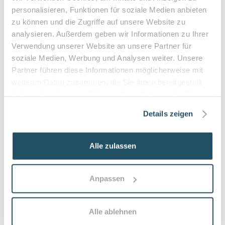
personalisieren, Funktionen für soziale Medien anbieten
•
Hausbesuche bei medizinischer Notwendigkeit
zu können und die Zugriffe auf unsere Website zu
analysieren. Außerdem geben wir Informationen zu Ihrer
Verwendung unserer Website an unsere Partner für
Häufige Fragen zum Praxisbesuch
soziale Medien, Werbung und Analysen weiter. Unsere
Partner führen diese Informationen möglicherweise mit
Was ist Podologie bzw. medizinische
weiteren Daten zusammen, die Sie ihnen bereitgestellt
Fußpflege?
haben oder die sie im Rahmen Ihrer Nutzung der Dienste
gesammelt haben.
Podologie (medizinische Fußpflege) ist eine
Details zeigen
fachkundige, medizinisch orientierte Fußbehandlung zur
Vorbeugung und Behandlung von Fußproblemen wie
Nagelveränderungen, Hornhaut und Hühneraugen. Sie
Alle zulassen
dient dem Erhalt der Fußfunktion und der
Schmerzreduktion.
Anpassen
Wer sollte eine medizinische Fußpflege in
Anspruch nehmen?
Alle ablehnen
Patient:innen mit Diabetes, Durchblutungs- oder
Sensibilitätsstörungen, eingewachsenen Nägeln,