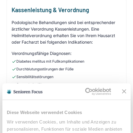
Kassenleistung & Verordnung
Podologische Behandlungen sind bei entsprechender
ärztlicher Verordnung Kassenleistungen. Eine
Heilmittelverordnung erhalten Sie von Ihrem Hausarzt
oder Facharzt bei folgenden Indikationen:
Verordnungsfähige Diagnosen:
Diabetes mellitus mit Fußkomplikationen
Durchblutungsstörungen der Füße
Sensibilitätsstörungen
Querschnittslähmung
Zuzahlung & Kosten:
•
10% Zuzahlung pro Behandlung (mind. 5€, max. 10€)
Diese Webseite verwendet Cookies
•
Befreiung bei chronischen Erkrankungen möglich
Wir verwenden Cookies, um Inhalte und Anzeigen zu
•
Privatleistungen nach individueller Vereinbarung
personalisieren, Funktionen für soziale Medien anbieten
•
Hausbesuche bei medizinischer Notwendigkeit