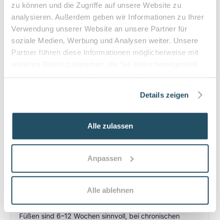
zu können und die Zugriffe auf unsere Website zu
analysieren. Außerdem geben wir Informationen zu Ihrer
Verwendung unserer Website an unsere Partner für
soziale Medien, Werbung und Analysen weiter. Unsere
Häufige Fragen zum Praxisbesuch
Partner führen diese Informationen möglicherweise mit
weiteren Daten zusammen, die Sie ihnen bereitgestellt
Was ist der Unterschied zwischen klassischer
haben oder die sie im Rahmen Ihrer Nutzung der Dienste
Pediküre und Medizinischer Fußpflege?
gesammelt haben.
Details zeigen
Die klassische pedikürliche Pflege kümmert sich
vorwiegend um Kosmetik und Grundpflege (Nägel
schneiden, Hornhaut glätten). Medizinische Fußpflege
Alle zulassen
behandelt medizinisch relevante Probleme wie
eingewachsene Nägel, starke Hornhaut oder
Druckstellen und umfasst gezielte Therapieschritte,
Dokumentation und präventive Maßnahmen.
Anpassen
Wie oft sollte man zur Fußpflege oder
Kontrolle kommen?
Alle ablehnen
Das Intervall richtet sich nach Befund: Bei gesunden
Füßen sind 6–12 Wochen sinnvoll, bei chronischen