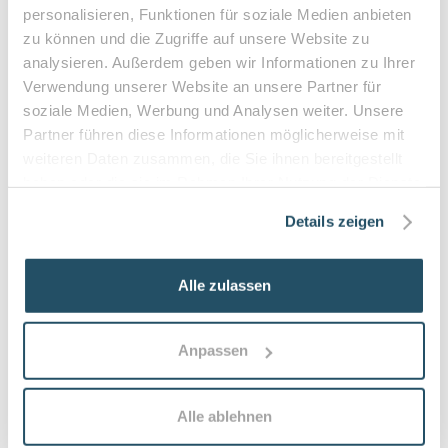
personalisieren, Funktionen für soziale Medien anbieten
•
Befreiung bei chronischen Erkrankungen möglich
zu können und die Zugriffe auf unsere Website zu
•
Privatleistungen nach individueller Vereinbarung
analysieren. Außerdem geben wir Informationen zu Ihrer
•
Hausbesuche bei medizinischer Notwendigkeit
Verwendung unserer Website an unsere Partner für
soziale Medien, Werbung und Analysen weiter. Unsere
Partner führen diese Informationen möglicherweise mit
Häufige Fragen zum Praxisbesuch
weiteren Daten zusammen, die Sie ihnen bereitgestellt
haben oder die sie im Rahmen Ihrer Nutzung der Dienste
Was versteht man unter Medizinischer
gesammelt haben.
Details zeigen
Fußpflege / Podologie?
Medizinische Fußpflege (Podologie) ist eine fachliche
Alle zulassen
Behandlung von Füßen zur Vorbeugung und
Behandlung von Problemen wie Hühneraugen,
eingewachsenen Nägeln oder Hornhaut. Ziel ist
Schmerzlinderung, Infektionsvermeidung und Erhalt der
Anpassen
Fußfunktion.
Wie oft sollte man zur medizinischen
Alle ablehnen
Fußpflege gehen?