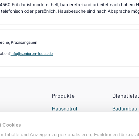
34560 Fritzlar ist modern, hell, barrierefrei und arbeitet nach hohem 
 telefonisch oder persönlich. Hausbesuche sind nach Absprache mög
erche, Praxisangaben
gaben?
info@senioren-focus.de
Produkte
Dienstleis
Hausnotruf
Badumbau
Treppenlift
24h Pflege
t Cookies
Elektromobil
Alltagshilfe
 Inhalte und Anzeigen zu personalisieren, Funktionen für sozia