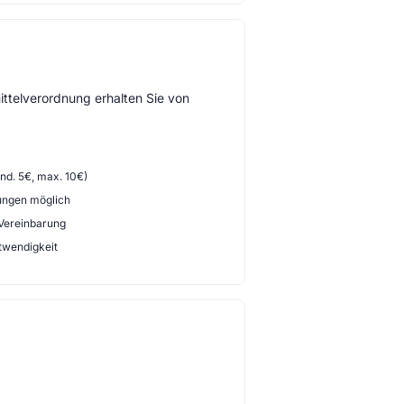
ttelverordnung erhalten Sie von
d. 5€, max. 10€)
ungen möglich
 Vereinbarung
twendigkeit