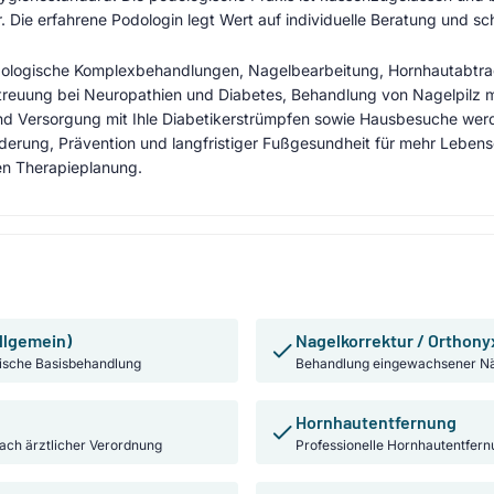
r. Die erfahrene Podologin legt Wert auf individuelle Beratung und 
dologische Komplexbehandlungen, Nagelbearbeitung, Hornhautabtr
treuung bei Neuropathien und Diabetes, Behandlung von Nagelpilz mi
 Versorgung mit Ihle Diabetikerstrümpfen sowie Hausbesuche werd
derung, Prävention und langfristiger Fußgesundheit für mehr Lebensq
len Therapieplanung.
llgemein)
Nagelkorrektur / Orthony
ische Basisbehandlung
Behandlung eingewachsener Nä
Hornhautentfernung
nach ärztlicher Verordnung
Professionelle Hornhautentfern