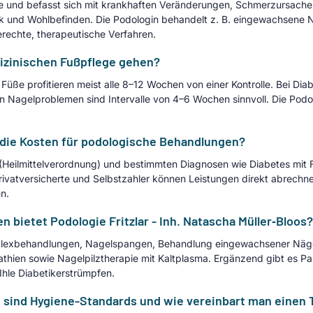
ge und befasst sich mit krankhaften Veränderungen, Schmerzursache
ik und Wohlbefinden. Die Podologin behandelt z. B. eingewachsene 
echte, therapeutische Verfahren.
dizinischen Fußpflege gehen?
ße profitieren meist alle 8–12 Wochen von einer Kontrolle. Bei Diab
Nagelproblemen sind Intervalle von 4–6 Wochen sinnvoll. Die Podolo
die Kosten für podologische Behandlungen?
ng (Heilmittelverordnung) und bestimmten Diagnosen wie Diabetes m
Privatversicherte und Selbstzahler können Leistungen direkt abrechn
n.
bietet Podologie Fritzlar - Inh. Natascha Müller‑Bloos?
mplexbehandlungen, Nagelspangen, Behandlung eingewachsener Nägel
thien sowie Nagelpilztherapie mit Kaltplasma. Ergänzend gibt es 
Ihle Diabetikerstrümpfen.
wie sind Hygiene-Standards und wie vereinbart man einen