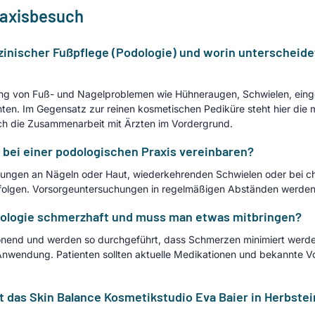
raxisbesuch
inischer Fußpflege (Podologie) und worin unterscheidet
dlung von Fuß- und Nagelproblemen wie Hühneraugen, Schwielen, ei
nten. Im Gegensatz zur reinen kosmetischen Pediküre steht hier die m
uch die Zusammenarbeit mit Ärzten im Vordergrund.
 bei einer podologischen Praxis vereinbaren?
rungen an Nägeln oder Haut, wiederkehrenden Schwielen oder bei c
 erfolgen. Vorsorgeuntersuchungen in regelmäßigen Abständen werden
dologie schmerzhaft und muss man etwas mitbringen?
onend und werden so durchgeführt, dass Schmerzen minimiert werd
wendung. Patienten sollten aktuelle Medikationen und bekannte V
 das Skin Balance Kosmetikstudio Eva Baier in Herbstei