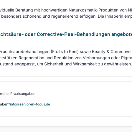
ividuelle Beratung mit hochwertigen Naturkosmetik-Produkten von N
besonders schonend und regenerierend erfolgen. Die Inhaberin em
uchtsäure- oder Corrective-Peel-Behandlungen angebote
Fruchtsäurebehandlungen (Fruits to Peel) sowie Beauty & Correctiv
terstützen Regeneration und Reduktion von Verhornungen oder Pigme
zustand angepasst, um Sicherheit und Wirksamkeit zu gewährleisten.
erche, Praxisangaben
gaben?
info@senioren-focus.de