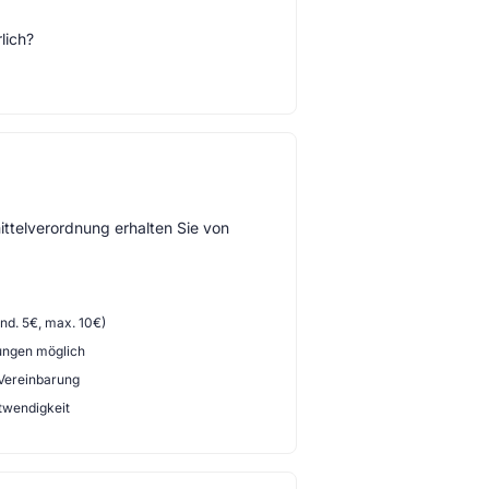
lich?
ttelverordnung erhalten Sie von
d. 5€, max. 10€)
ungen möglich
 Vereinbarung
twendigkeit