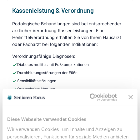
Kassenleistung & Verordnung
Podologische Behandlungen sind bei entsprechender
ärztlicher Verordnung Kassenleistungen. Eine
Heilmittelverordnung erhalten Sie von Ihrem Hausarzt
oder Facharzt bei folgenden Indikationen:
Verordnungsfähige Diagnosen:
Diabetes mellitus mit Fußkomplikationen
Durchblutungsstörungen der Füße
Sensibilitätsstörungen
Querschnittslähmung
Zuzahlung & Kosten:
•
10% Zuzahlung pro Behandlung (mind. 5€, max. 10€)
Diese Webseite verwendet Cookies
•
Befreiung bei chronischen Erkrankungen möglich
Wir verwenden Cookies, um Inhalte und Anzeigen zu
•
Privatleistungen nach individueller Vereinbarung
personalisieren, Funktionen für soziale Medien anbieten
•
Hausbesuche bei medizinischer Notwendigkeit