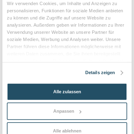
•
Privatleistungen nach individueller Vereinbarung
Wir verwenden Cookies, um Inhalte und Anzeigen zu
•
Hausbesuche bei medizinischer Notwendigkeit
personalisieren, Funktionen für soziale Medien anbieten
zu können und die Zugriffe auf unsere Website zu
analysieren. Außerdem geben wir Informationen zu Ihrer
Verwendung unserer Website an unsere Partner für
Häufige Fragen zum Praxisbesuch
soziale Medien, Werbung und Analysen weiter. Unsere
Partner führen diese Informationen möglicherweise mit
Was ist der Unterschied zwischen
weiteren Daten zusammen, die Sie ihnen bereitgestellt
kosmetischer Fußpflege und medizinischer
haben oder die sie im Rahmen Ihrer Nutzung der Dienste
Fußpflege?
gesammelt haben.
Details zeigen
Medizinische Fußpflege (Podologie) behandelt
medizinische Probleme wie Hühneraugen,
eingewachsene Nägel, Hyperkeratosen oder Nagelpilz
Alle zulassen
und arbeitet eng mit Ärzten zusammen. Kosmetische
Fußpflege konzentriert sich auf Pflege und Optik ohne
therapeutischen Anspruch.
Anpassen
Wie häufig sollten Patient:innen zur
medizinischen Fußpflege kommen?
Alle ablehnen