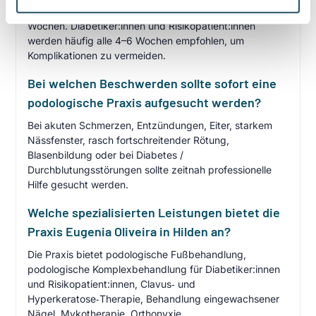
Das hängt vom Befund ab: in der Regel alle 4–12
Wochen. Diabetiker:innen und Risikopatient:innen
werden häufig alle 4–6 Wochen empfohlen, um
Komplikationen zu vermeiden.
Bei welchen Beschwerden sollte sofort eine
podologische Praxis aufgesucht werden?
Bei akuten Schmerzen, Entzündungen, Eiter, starkem
Nässfenster, rasch fortschreitender Rötung,
Blasenbildung oder bei Diabetes /
Durchblutungsstörungen sollte zeitnah professionelle
Hilfe gesucht werden.
Welche spezialisierten Leistungen bietet die
Praxis Eugenia Oliveira in Hilden an?
Die Praxis bietet podologische Fußbehandlung,
podologische Komplexbehandlung für Diabetiker:innen
und Risikopatient:innen, Clavus‑ und
Hyperkeratose‑Therapie, Behandlung eingewachsener
Nägel, Mykotherapie, Orthonyxie