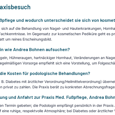
raxisbesuch
ßpflege und wodurch unterscheidet sie sich von kosmet
t sich auf die Behandlung von Nagel- und Hauterkrankungen, Hornh
r Fachkenntnisse. Im Gegensatz zur kosmetischen Pediküre geht es p
tt um reines Erscheinungsbild.
gin wie Andrea Bohnen aufsuchen?
eln, Hühneraugen, hartnäckiger Hornhaut, Veränderungen an Nagel 
egelmäßigen Vorsorge empfiehlt sich eine Vorstellung, um Folgesch
die Kosten für podologische Behandlungen?
. B. Diabetes mit ärztlicher Verordnung/Heilmittelverordnung) übern
n privat zu zahlen. Die Praxis berät zu konkreten Abrechnungsfrage
rung und Anfahrt zur Praxis Med. Fußpflege, Andrea Boh
nen Termin gebeten; die Podologin empfängt persönlich in der Prax
uf eine ruhige, respektvolle Atmosphäre; bei Diabetes oder ärztliche