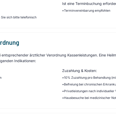
Ist eine Terminbuchung erforder
•
Terminvereinbarung empfohlen
Sie sich bitte telefonisch
ordnung
entsprechender ärztlicher Verordnung Kassenleistungen. Eine Heilmi
lgenden Indikationen:
Zuzahlung & Kosten:
en
•
10% Zuzahlung pro Behandlung (min
•
Befreiung bei chronischen Erkrank
•
Privatleistungen nach individueller
•
Hausbesuche bei medizinischer No