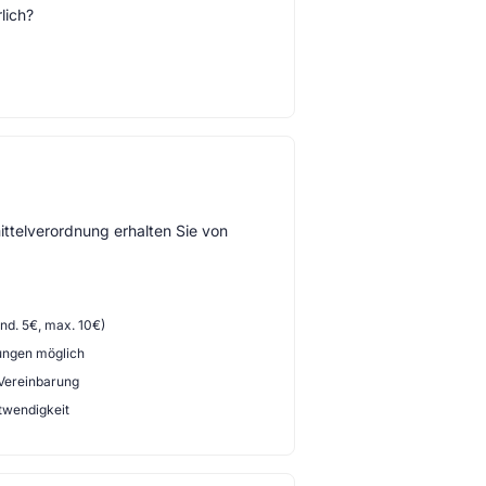
lich?
ttelverordnung erhalten Sie von
d. 5€, max. 10€)
ungen möglich
 Vereinbarung
twendigkeit