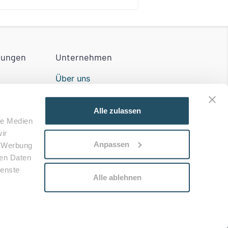
tungen
Unternehmen
Über uns
Partner werden
Alle zulassen
Impressum
le Medien
ir
n der
Kontakt
Anpassen
, Werbung
ren Daten
ienste
Alle ablehnen
utzer AGB
Partner AGB
Datenschutz