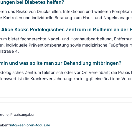
ungen bei Diabetes helfen?
ren das Risiko von Druckstellen, Infektionen und weiteren Komplikat
e Kontrollen und individuelle Beratung zum Haut- und Nagelmanage
 Alice Kocks Podologisches Zentrum in Mülheim an der 
trum bietet fachgerechte Nagel- und Hornhautbearbeitung, Entfern
, individuelle Präventionsberatung sowie medizinische Fußpflege mi
lstraße 4.
min und was sollte man zur Behandlung mitbringen?
logisches Zentrum telefonisch oder vor Ort vereinbart; die Praxis b
nswert ist die Krankenversicherungskarte, ggf. eine ärztliche Vero
erche, Praxisangaben
gaben?
info@senioren-focus.de