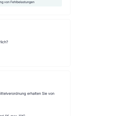
ng von Fehlbelastungen
lich?
ttelverordnung erhalten Sie von
d. 5€, max. 10€)