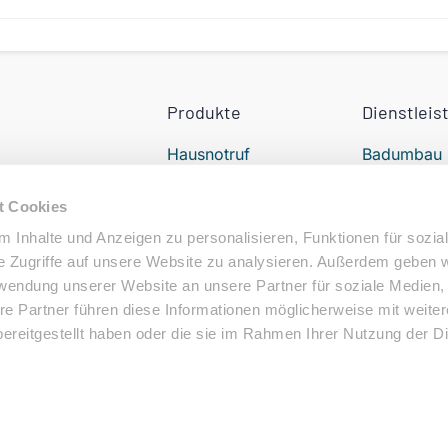
Produkte
Dienstleis
Hausnotruf
Badumbau
Treppenlift
24h Pflege
t Cookies
Elektromobil
Alltagshilfe
 Inhalte und Anzeigen zu personalisieren, Funktionen für sozia
e Zugriffe auf unsere Website zu analysieren. Außerdem geben w
Elektrorollstuhl
Podologe i
rwendung unserer Website an unsere Partner für soziale Medien
Nähe
re Partner führen diese Informationen möglicherweise mit weite
ereitgestellt haben oder die sie im Rahmen Ihrer Nutzung der D
behalten.
N