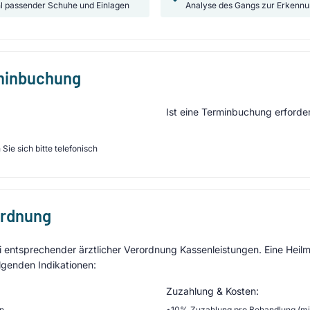
l passender Schuhe und Einlagen
Analyse des Gangs zur Erkennu
rminbuchung
Ist eine Terminbuchung erforder
Sie sich bitte telefonisch
ordnung
entsprechender ärztlicher Verordnung Kassenleistungen. Eine Heilmi
lgenden Indikationen:
Zuzahlung & Kosten:
en
•
10% Zuzahlung pro Behandlung (min