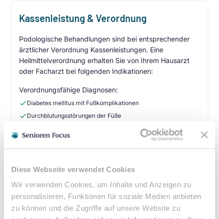
Kassenleistung & Verordnung
Podologische Behandlungen sind bei entsprechender
ärztlicher Verordnung Kassenleistungen. Eine
Heilmittelverordnung erhalten Sie von Ihrem Hausarzt
oder Facharzt bei folgenden Indikationen:
Verordnungsfähige Diagnosen:
Diabetes mellitus mit Fußkomplikationen
Durchblutungsstörungen der Füße
Sensibilitätsstörungen
Querschnittslähmung
Zuzahlung & Kosten:
Diese Webseite verwendet Cookies
•
10% Zuzahlung pro Behandlung (mind. 5€, max. 10€)
Wir verwenden Cookies, um Inhalte und Anzeigen zu
•
Befreiung bei chronischen Erkrankungen möglich
personalisieren, Funktionen für soziale Medien anbieten
•
Privatleistungen nach individueller Vereinbarung
zu können und die Zugriffe auf unsere Website zu
•
Hausbesuche bei medizinischer Notwendigkeit