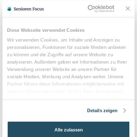
Kassenleistung & Verordnung
Podologische Behandlungen sind bei entsprechender
ärztlicher Verordnung Kassenleistungen. Eine
Diese Webseite verwendet Cookies
Heilmittelverordnung erhalten Sie von Ihrem Hausarzt
oder Facharzt bei folgenden Indikationen:
Wir verwenden Cookies, um Inhalte und Anzeigen zu
personalisieren, Funktionen für soziale Medien anbieten
Verordnungsfähige Diagnosen:
zu können und die Zugriffe auf unsere Website zu
Diabetes mellitus mit Fußkomplikationen
analysieren. Außerdem geben wir Informationen zu Ihrer
Durchblutungsstörungen der Füße
Verwendung unserer Website an unsere Partner für
Sensibilitätsstörungen
soziale Medien, Werbung und Analysen weiter. Unsere
Querschnittslähmung
Partner führen diese Informationen möglicherweise mit
weiteren Daten zusammen, die Sie ihnen bereitgestellt
Zuzahlung & Kosten:
haben oder die sie im Rahmen Ihrer Nutzung der Dienste
•
10% Zuzahlung pro Behandlung (mind. 5€, max. 10€)
gesammelt haben.
Details zeigen
•
Befreiung bei chronischen Erkrankungen möglich
•
Privatleistungen nach individueller Vereinbarung
•
Hausbesuche bei medizinischer Notwendigkeit
Alle zulassen