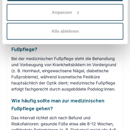
Anpassen
Häufige Fragen zum Praxisbesuch
Alle ablehnen
Was ist der Unterschied zwischen
kosmetischer Pediküre und medizinischer
Fußpflege?
Bei der medizinischen Fußpflege steht die Behandlung
und Vorbeugung von Krankheitsbildern im Vordergrund
(z. B. Hornhaut, eingewachsene Nägel, diabetische
Fußprobleme), während kosmetische Pediküre
hauptsächlich der Optik dient; medizinische Fußpflege
erfolgt fachgerecht durch ausgebildete Podolog:innen.
Wie häufig sollte man zur medizinischen
Fußpflege gehen?
Das Intervall richtet sich nach Befund und
Risikofaktoren: gesunde Füße etwa alle 8–12 Wochen,
gefährdete Patient:innen (z. B. Diabetes) meist alle 4–8