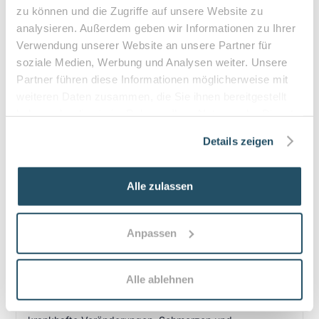
zu können und die Zugriffe auf unsere Website zu
Querschnittslähmung
analysieren. Außerdem geben wir Informationen zu Ihrer
Verwendung unserer Website an unsere Partner für
Zuzahlung & Kosten:
soziale Medien, Werbung und Analysen weiter. Unsere
•
10% Zuzahlung pro Behandlung (mind. 5€, max. 10€)
Partner führen diese Informationen möglicherweise mit
•
Befreiung bei chronischen Erkrankungen möglich
weiteren Daten zusammen, die Sie ihnen bereitgestellt
•
Privatleistungen nach individueller Vereinbarung
haben oder die sie im Rahmen Ihrer Nutzung der Dienste
•
Hausbesuche bei medizinischer Notwendigkeit
gesammelt haben.
Details zeigen
Alle zulassen
Häufige Fragen zum Praxisbesuch
Was ist der Unterschied zwischen
Anpassen
kosmetischer Fußpflege und medizinischer
Podologie?
Alle ablehnen
Kosmetische Fußpflege kümmert sich um Aussehen und
Wohlgefühl, medizinische Podologie behandelt