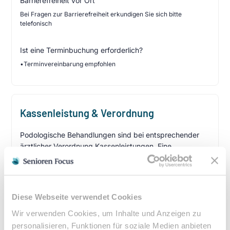
Barrierefreiheit vor Ort
Bei Fragen zur Barrierefreiheit erkundigen Sie sich bitte
telefonisch
Ist eine Terminbuchung erforderlich?
•
Terminvereinbarung empfohlen
Kassenleistung & Verordnung
Podologische Behandlungen sind bei entsprechender
ärztlicher Verordnung Kassenleistungen. Eine
Heilmittelverordnung erhalten Sie von Ihrem Hausarzt
oder Facharzt bei folgenden Indikationen:
Verordnungsfähige Diagnosen:
Diese Webseite verwendet Cookies
Diabetes mellitus mit Fußkomplikationen
Wir verwenden Cookies, um Inhalte und Anzeigen zu
Durchblutungsstörungen der Füße
personalisieren, Funktionen für soziale Medien anbieten
Sensibilitätsstörungen