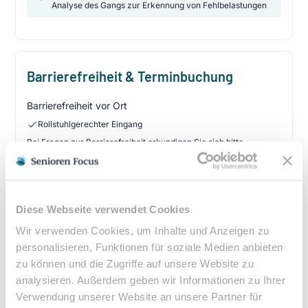
Analyse des Gangs zur Erkennung von Fehlbelastungen
Barrierefreiheit & Terminbuchung
Barrierefreiheit vor Ort
Rollstuhlgerechter Eingang
Bei Fragen zur Barrierefreiheit erkundigen Sie sich bitte
telefonisch
Ist eine Terminbuchung erforderlich?
Diese Webseite verwendet Cookies
•
Termin erforderlich
•
Terminvereinbarung empfohlen
Wir verwenden Cookies, um Inhalte und Anzeigen zu
personalisieren, Funktionen für soziale Medien anbieten
zu können und die Zugriffe auf unsere Website zu
analysieren. Außerdem geben wir Informationen zu Ihrer
Kassenleistung & Verordnung
Verwendung unserer Website an unsere Partner für