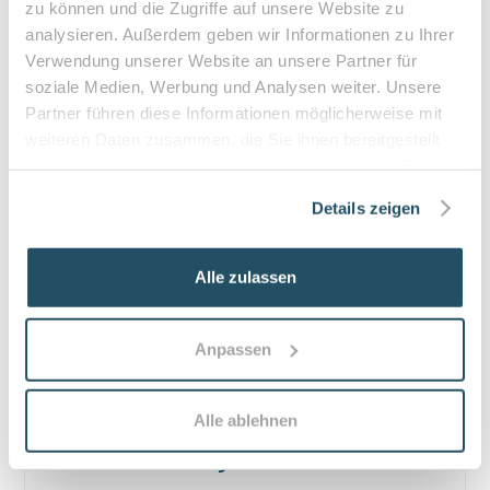
zu können und die Zugriffe auf unsere Website zu
•
Hausbesuche bei medizinischer Notwendigkeit
analysieren. Außerdem geben wir Informationen zu Ihrer
Verwendung unserer Website an unsere Partner für
soziale Medien, Werbung und Analysen weiter. Unsere
Partner führen diese Informationen möglicherweise mit
Häufige Fragen zum Praxisbesuch
weiteren Daten zusammen, die Sie ihnen bereitgestellt
haben oder die sie im Rahmen Ihrer Nutzung der Dienste
Was ist Podologie und worin unterscheidet
gesammelt haben.
sie sich von kosmetischer Fußpflege?
Details zeigen
Podologie ist nicht-ärztliche Heilkunde am Fuß mit
medizinischer Diagnostik und Therapie zur Linderung
Alle zulassen
von Schmerzen und Vorbeugung von Folgeschäden.
Kosmetische Fußpflege dient hauptsächlich dem
ästhetischen Erscheinungsbild und behandelt keine
Anpassen
medizinischen Erkrankungen.
Benötigen Patientinnen und Patienten für
Alle ablehnen
eine medizinische Fußbehandlung eine
ärztliche Verordnung?