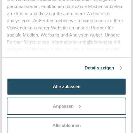
Durchblutungsstörungen der Füße
personalisieren, Funktionen für soziale Medien anbieten
Sensibilitätsstörungen
zu können und die Zugriffe auf unsere Website zu
Querschnittslähmung
analysieren. Außerdem geben wir Informationen zu Ihrer
Verwendung unserer Website an unsere Partner für
Zuzahlung & Kosten:
soziale Medien, Werbung und Analysen weiter. Unsere
•
10% Zuzahlung pro Behandlung (mind. 5€, max. 10€)
Partner führen diese Informationen möglicherweise mit
weiteren Daten zusammen, die Sie ihnen bereitgestellt
•
Befreiung bei chronischen Erkrankungen möglich
haben oder die sie im Rahmen Ihrer Nutzung der Dienste
•
Privatleistungen nach individueller Vereinbarung
gesammelt haben.
•
Hausbesuche bei medizinischer Notwendigkeit
Details zeigen
Alle zulassen
Häufige Fragen zum Praxisbesuch
Was versteht man unter medizinischer
Anpassen
Fußpflege?
Medizinische Fußpflege ist eine fachgerechte
Alle ablehnen
Behandlung von Füßen zur Linderung von Schmerzen,