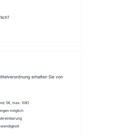
lich?
ttelverordnung erhalten Sie von
d. 5€, max. 10€)
ungen möglich
 Vereinbarung
twendigkeit