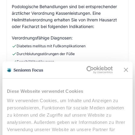
Podologische Behandlungen sind bei entsprechender
ärztlicher Verordnung Kassenleistungen. Eine
Heilmittelverordnung erhalten Sie von Ihrem Hausarzt
oder Facharzt bei folgenden Indikationen:
Verordnungsfähige Diagnosen:
Diabetes mellitus mit Fußkomplikationen
Durchblutungsstörungen der Füße
Sensibilitätsstörungen
Querschnittslähmung
Zuzahlung & Kosten:
Diese Webseite verwendet Cookies
•
10% Zuzahlung pro Behandlung (mind. 5€, max. 10€)
Wir verwenden Cookies, um Inhalte und Anzeigen zu
•
Befreiung bei chronischen Erkrankungen möglich
personalisieren, Funktionen für soziale Medien anbieten
•
Privatleistungen nach individueller Vereinbarung
zu können und die Zugriffe auf unsere Website zu
•
Hausbesuche bei medizinischer Notwendigkeit
analysieren. Außerdem geben wir Informationen zu Ihrer
Verwendung unserer Website an unsere Partner für