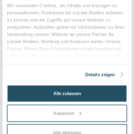
Durchblutungsstörungen der Füße
Wir verwenden Cookies, um Inhalte und Anzeigen zu
Sensibilitätsstörungen
personalisieren, Funktionen für soziale Medien anbieten
Querschnittslähmung
zu können und die Zugriffe auf unsere Website zu
analysieren. Außerdem geben wir Informationen zu Ihrer
Zuzahlung & Kosten:
Verwendung unserer Website an unsere Partner für
•
10% Zuzahlung pro Behandlung (mind. 5€, max. 10€)
soziale Medien, Werbung und Analysen weiter. Unsere
•
Befreiung bei chronischen Erkrankungen möglich
Partner führen diese Informationen möglicherweise mit
•
Privatleistungen nach individueller Vereinbarung
weiteren Daten zusammen, die Sie ihnen bereitgestellt
haben oder die sie im Rahmen Ihrer Nutzung der Dienste
•
Hausbesuche bei medizinischer Notwendigkeit
gesammelt haben.
Details zeigen
Häufige Fragen zum Praxisbesuch
Alle zulassen
Was versteht man unter medizinischer
Fußpflege (Podologie) und was wird
Anpassen
behandelt?
Medizinische Fußpflege (Podologie) ist eine
Alle ablehnen