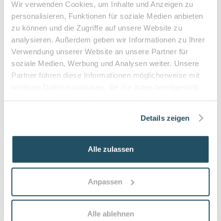
Wir verwenden Cookies, um Inhalte und Anzeigen zu
Zuzahlung & Kosten:
personalisieren, Funktionen für soziale Medien anbieten
•
10% Zuzahlung pro Behandlung (mind. 5€, max. 10€)
zu können und die Zugriffe auf unsere Website zu
•
Befreiung bei chronischen Erkrankungen möglich
analysieren. Außerdem geben wir Informationen zu Ihrer
•
Privatleistungen nach individueller Vereinbarung
Verwendung unserer Website an unsere Partner für
•
Hausbesuche bei medizinischer Notwendigkeit
soziale Medien, Werbung und Analysen weiter. Unsere
Partner führen diese Informationen möglicherweise mit
weiteren Daten zusammen, die Sie ihnen bereitgestellt
haben oder die sie im Rahmen Ihrer Nutzung der Dienste
Häufige Fragen zum Praxisbesuch
gesammelt haben.
Details zeigen
Was versteht man unter medizinischer
Fußpflege und für wen ist sie geeignet?
Alle zulassen
Medizinische Fußpflege umfasst fachgerechte
Behandlung von Nagel- und Hautproblemen, Prävention
sowie Schmerzlinderung; sie ist besonders geeignet für
Anpassen
Menschen mit Diabetes, Durchblutungsstörungen,
chronischen Hornhautschwielen oder wiederkehrenden
Nagelproblemen.
Alle ablehnen