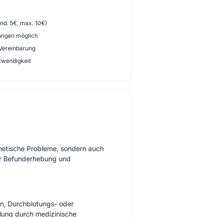
d. 5€, max. 10€)
ungen möglich
 Vereinbarung
twendigkeit
smetische Probleme, sondern auch
er Befunderhebung und
n, Durchblutungs- oder
dlung durch medizinische