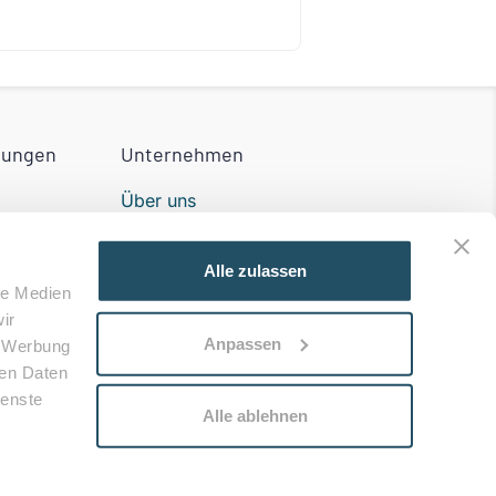
tungen
Unternehmen
Über uns
Partner werden
Alle zulassen
Impressum
le Medien
ir
n der
Kontakt
Anpassen
, Werbung
ren Daten
ienste
Alle ablehnen
utzer AGB
Partner AGB
Datenschutz