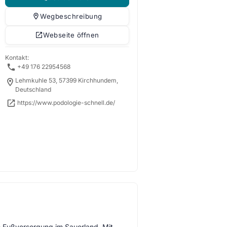
Wegbeschreibung
Webseite öffnen
Kontakt:
+49 176 22954568
Lehmkuhle 53, 57399 Kirchhundem,
Deutschland
https://www.podologie-schnell.de/
me Fußversorgung im Sauerland. Mit