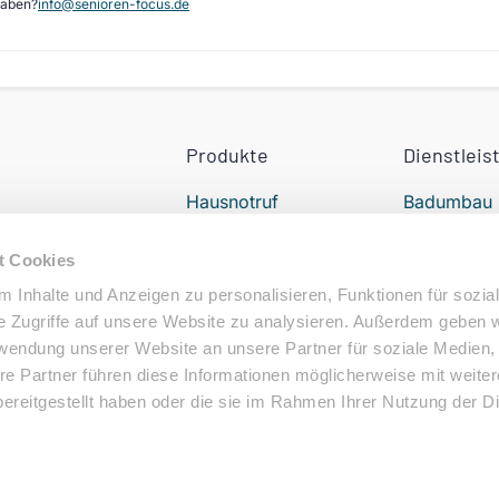
gaben?
info@senioren-focus.de
Produkte
Dienstleis
Hausnotruf
Badumbau
Treppenlift
24h Pflege
t Cookies
Elektromobil
Alltagshilfe
 Inhalte und Anzeigen zu personalisieren, Funktionen für sozia
e Zugriffe auf unsere Website zu analysieren. Außerdem geben w
Elektrorollstuhl
Podologe i
rwendung unserer Website an unsere Partner für soziale Medien
Nähe
re Partner führen diese Informationen möglicherweise mit weite
ereitgestellt haben oder die sie im Rahmen Ihrer Nutzung der D
behalten.
N