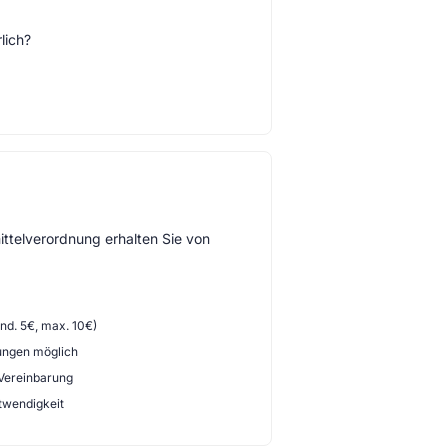
lich?
ttelverordnung erhalten Sie von
d. 5€, max. 10€)
ungen möglich
 Vereinbarung
twendigkeit