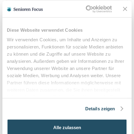
Podologische Behandlungen sind bei entsprechender
ärztlicher Verordnung Kassenleistungen. Eine
Heilmittelverordnung erhalten Sie von Ihrem Hausarzt
oder Facharzt bei folgenden Indikationen:
Diese Webseite verwendet Cookies
Verordnungsfähige Diagnosen:
Wir verwenden Cookies, um Inhalte und Anzeigen zu
Diabetes mellitus mit Fußkomplikationen
personalisieren, Funktionen für soziale Medien anbieten
Durchblutungsstörungen der Füße
zu können und die Zugriffe auf unsere Website zu
Sensibilitätsstörungen
analysieren. Außerdem geben wir Informationen zu Ihrer
Querschnittslähmung
Verwendung unserer Website an unsere Partner für
soziale Medien, Werbung und Analysen weiter. Unsere
Zuzahlung & Kosten:
Partner führen diese Informationen möglicherweise mit
weiteren Daten zusammen, die Sie ihnen bereitgestellt
•
10% Zuzahlung pro Behandlung (mind. 5€, max. 10€)
haben oder die sie im Rahmen Ihrer Nutzung der Dienste
•
Befreiung bei chronischen Erkrankungen möglich
gesammelt haben.
•
Privatleistungen nach individueller Vereinbarung
Details zeigen
•
Hausbesuche bei medizinischer Notwendigkeit
Alle zulassen