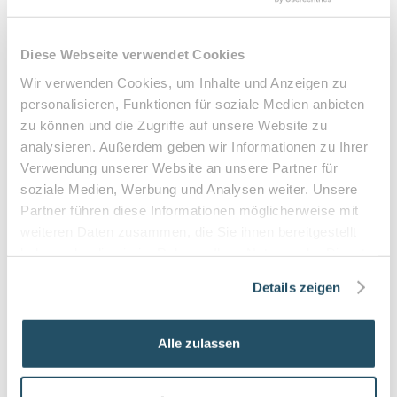
Querschnittslähmung
Zuzahlung & Kosten:
Diese Webseite verwendet Cookies
•
10% Zuzahlung pro Behandlung (mind. 5€, max. 10€)
Wir verwenden Cookies, um Inhalte und Anzeigen zu
•
Befreiung bei chronischen Erkrankungen möglich
personalisieren, Funktionen für soziale Medien anbieten
•
Privatleistungen nach individueller Vereinbarung
zu können und die Zugriffe auf unsere Website zu
analysieren. Außerdem geben wir Informationen zu Ihrer
•
Hausbesuche bei medizinischer Notwendigkeit
Verwendung unserer Website an unsere Partner für
soziale Medien, Werbung und Analysen weiter. Unsere
Partner führen diese Informationen möglicherweise mit
Häufige Fragen zum Praxisbesuch
weiteren Daten zusammen, die Sie ihnen bereitgestellt
haben oder die sie im Rahmen Ihrer Nutzung der Dienste
Was ist Podologie bzw. medizinische
gesammelt haben.
Details zeigen
Fußpflege und worin unterscheidet sie sich
von kosmetischer Fußpflege?
Alle zulassen
Podologie (medizinische Fußpflege) ist eine fachärztlich
orientierte Behandlung von Fußerkrankungen und -
beschwerden. Im Gegensatz zur kosmetischen