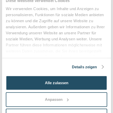
Diese Webseite verwendet Cookies
Diabetes mellitus mit Fußkomplikationen
Wir verwenden Cookies, um Inhalte und Anzeigen zu
Durchblutungsstörungen der Füße
personalisieren, Funktionen für soziale Medien anbieten
Sensibilitätsstörungen
zu können und die Zugriffe auf unsere Website zu
Querschnittslähmung
analysieren. Außerdem geben wir Informationen zu Ihrer
Verwendung unserer Website an unsere Partner für
Zuzahlung & Kosten:
soziale Medien, Werbung und Analysen weiter. Unsere
•
10% Zuzahlung pro Behandlung (mind. 5€, max. 10€)
Partner führen diese Informationen möglicherweise mit
•
Befreiung bei chronischen Erkrankungen möglich
weiteren Daten zusammen, die Sie ihnen bereitgestellt
•
Privatleistungen nach individueller Vereinbarung
haben oder die sie im Rahmen Ihrer Nutzung der Dienste
•
Hausbesuche bei medizinischer Notwendigkeit
gesammelt haben.
Details zeigen
Alle zulassen
Häufige Fragen zum Praxisbesuch
Was versteht man unter podologischer
Anpassen
Behandlung und für wen ist sie geeignet?
Eine podologische Behandlung ist medizinische