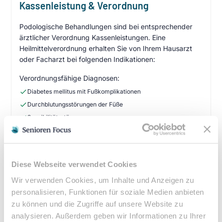
Kassenleistung & Verordnung
Podologische Behandlungen sind bei entsprechender
ärztlicher Verordnung Kassenleistungen. Eine
Heilmittelverordnung erhalten Sie von Ihrem Hausarzt
oder Facharzt bei folgenden Indikationen:
Verordnungsfähige Diagnosen:
Diabetes mellitus mit Fußkomplikationen
Durchblutungsstörungen der Füße
Sensibilitätsstörungen
Querschnittslähmung
Zuzahlung & Kosten:
Diese Webseite verwendet Cookies
•
10% Zuzahlung pro Behandlung (mind. 5€, max. 10€)
Wir verwenden Cookies, um Inhalte und Anzeigen zu
•
Befreiung bei chronischen Erkrankungen möglich
personalisieren, Funktionen für soziale Medien anbieten
•
Privatleistungen nach individueller Vereinbarung
zu können und die Zugriffe auf unsere Website zu
•
Hausbesuche bei medizinischer Notwendigkeit
analysieren. Außerdem geben wir Informationen zu Ihrer