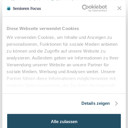
Kassenleistung & Verordnung
Podologische Behandlungen sind bei entsprechender
ärztlicher Verordnung Kassenleistungen. Eine
Heilmittelverordnung erhalten Sie von Ihrem Hausarzt
Diese Webseite verwendet Cookies
oder Facharzt bei folgenden Indikationen:
Wir verwenden Cookies, um Inhalte und Anzeigen zu
Verordnungsfähige Diagnosen:
personalisieren, Funktionen für soziale Medien anbieten
zu können und die Zugriffe auf unsere Website zu
Diabetes mellitus mit Fußkomplikationen
analysieren. Außerdem geben wir Informationen zu Ihrer
Durchblutungsstörungen der Füße
Verwendung unserer Website an unsere Partner für
Sensibilitätsstörungen
soziale Medien, Werbung und Analysen weiter. Unsere
Querschnittslähmung
Partner führen diese Informationen möglicherweise mit
weiteren Daten zusammen, die Sie ihnen bereitgestellt
Zuzahlung & Kosten:
haben oder die sie im Rahmen Ihrer Nutzung der Dienste
•
10% Zuzahlung pro Behandlung (mind. 5€, max. 10€)
gesammelt haben.
Details zeigen
•
Befreiung bei chronischen Erkrankungen möglich
•
Privatleistungen nach individueller Vereinbarung
•
Hausbesuche bei medizinischer Notwendigkeit
Alle zulassen