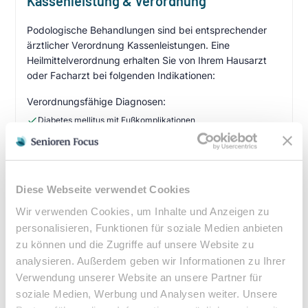
Kassenleistung & Verordnung
Podologische Behandlungen sind bei entsprechender
ärztlicher Verordnung Kassenleistungen. Eine
Heilmittelverordnung erhalten Sie von Ihrem Hausarzt
oder Facharzt bei folgenden Indikationen:
Verordnungsfähige Diagnosen:
Diabetes mellitus mit Fußkomplikationen
Durchblutungsstörungen der Füße
Sensibilitätsstörungen
Querschnittslähmung
Diese Webseite verwendet Cookies
Zuzahlung & Kosten:
Wir verwenden Cookies, um Inhalte und Anzeigen zu
personalisieren, Funktionen für soziale Medien anbieten
•
10% Zuzahlung pro Behandlung (mind. 5€, max. 10€)
zu können und die Zugriffe auf unsere Website zu
•
Befreiung bei chronischen Erkrankungen möglich
analysieren. Außerdem geben wir Informationen zu Ihrer
•
Privatleistungen nach individueller Vereinbarung
Verwendung unserer Website an unsere Partner für
•
Hausbesuche bei medizinischer Notwendigkeit
soziale Medien, Werbung und Analysen weiter. Unsere