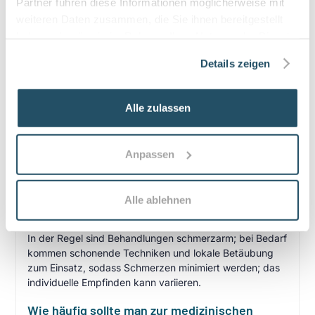
Partner führen diese Informationen möglicherweise mit
weiteren Daten zusammen, die Sie ihnen bereitgestellt
haben oder die sie im Rahmen Ihrer Nutzung der Dienste
Häufige Fragen zum Praxisbesuch
gesammelt haben.
Details zeigen
Was ist Podologie und wann ist medizinische
Fußpflege sinnvoll?
Alle zulassen
Podologie ist die fachliche Versorgung von Füßen bei
Erkrankungen oder Funktionsstörungen; medizinische
Fußpflege dient der Behandlung von Nagel- und
Anpassen
Hautproblemen, Schmerzreduktion und Prävention von
Folgeerkrankungen, z. B. bei Diabetes oder
Durchblutungsstörungen.
Alle ablehnen
Tut eine podologische Behandlung weh?
In der Regel sind Behandlungen schmerzarm; bei Bedarf
kommen schonende Techniken und lokale Betäubung
zum Einsatz, sodass Schmerzen minimiert werden; das
individuelle Empfinden kann variieren.
Wie häufig sollte man zur medizinischen