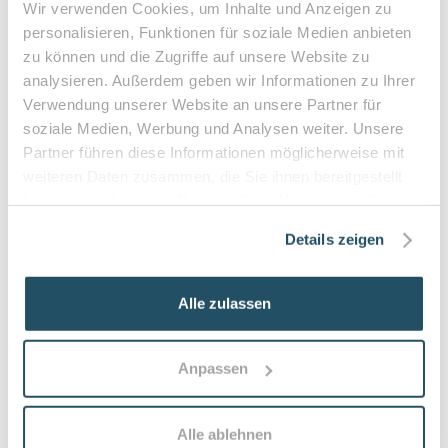
Wir verwenden Cookies, um Inhalte und Anzeigen zu
personalisieren, Funktionen für soziale Medien anbieten
zu können und die Zugriffe auf unsere Website zu
analysieren. Außerdem geben wir Informationen zu Ihrer
Kassenleistung & Verordnung
Verwendung unserer Website an unsere Partner für
soziale Medien, Werbung und Analysen weiter. Unsere
Podologische Behandlungen sind bei entsprechender
Partner führen diese Informationen möglicherweise mit
ärztlicher Verordnung Kassenleistungen. Eine
weiteren Daten zusammen, die Sie ihnen bereitgestellt
Heilmittelverordnung erhalten Sie von Ihrem Hausarzt
haben oder die sie im Rahmen Ihrer Nutzung der Dienste
oder Facharzt bei folgenden Indikationen:
gesammelt haben.
Details zeigen
Verordnungsfähige Diagnosen:
Diabetes mellitus mit Fußkomplikationen
Durchblutungsstörungen der Füße
Alle zulassen
Sensibilitätsstörungen
Querschnittslähmung
Anpassen
Zuzahlung & Kosten:
•
10% Zuzahlung pro Behandlung (mind. 5€, max. 10€)
Alle ablehnen