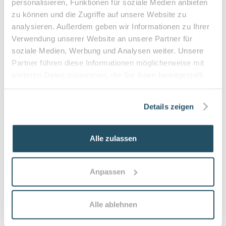
personalisieren, Funktionen für soziale Medien anbieten
zu können und die Zugriffe auf unsere Website zu
analysieren. Außerdem geben wir Informationen zu Ihrer
Verwendung unserer Website an unsere Partner für
Häufige Fragen zum Praxisbesuch
soziale Medien, Werbung und Analysen weiter. Unsere
Partner führen diese Informationen möglicherweise mit
Was ist Podologie und worin unterscheidet
weiteren Daten zusammen, die Sie ihnen bereitgestellt
sie sich von einfacher kosmetischer
haben oder die sie im Rahmen Ihrer Nutzung der Dienste
Fußpflege?
gesammelt haben.
Details zeigen
Podologie ist die fachliche Behandlung von
Fußproblemen mit medizinischem Anspruch.
Medizinische Fußpflege umfasst Diagnostik, Therapie
Alle zulassen
und Nachsorge bei Nagel- und Hauterkrankungen,
während kosmetische Fußpflege eher ästhetische
Pflege ohne medizinische Behandlung anbietet.
Anpassen
Wann sollte man eine medizinische Fußpflege
bzw. podologische Behandlung in Anspruch
Alle ablehnen
nehmen?