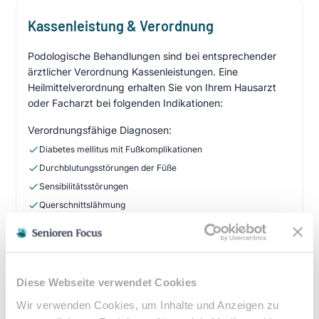
Kassenleistung & Verordnung
Podologische Behandlungen sind bei entsprechender
ärztlicher Verordnung Kassenleistungen. Eine
Heilmittelverordnung erhalten Sie von Ihrem Hausarzt
oder Facharzt bei folgenden Indikationen:
Verordnungsfähige Diagnosen:
Diabetes mellitus mit Fußkomplikationen
Durchblutungsstörungen der Füße
Sensibilitätsstörungen
Querschnittslähmung
Zuzahlung & Kosten:
•
10% Zuzahlung pro Behandlung (mind. 5€, max. 10€)
•
Befreiung bei chronischen Erkrankungen möglich
Diese Webseite verwendet Cookies
•
Privatleistungen nach individueller Vereinbarung
Wir verwenden Cookies, um Inhalte und Anzeigen zu
•
Hausbesuche bei medizinischer Notwendigkeit