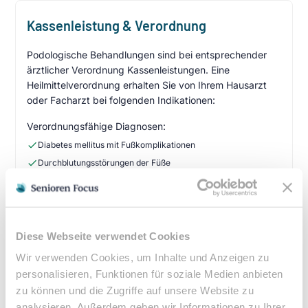
Kassenleistung & Verordnung
Podologische Behandlungen sind bei entsprechender
ärztlicher Verordnung Kassenleistungen. Eine
Heilmittelverordnung erhalten Sie von Ihrem Hausarzt
oder Facharzt bei folgenden Indikationen:
Verordnungsfähige Diagnosen:
Diabetes mellitus mit Fußkomplikationen
Durchblutungsstörungen der Füße
Sensibilitätsstörungen
Querschnittslähmung
Zuzahlung & Kosten:
Diese Webseite verwendet Cookies
•
10% Zuzahlung pro Behandlung (mind. 5€, max. 10€)
Wir verwenden Cookies, um Inhalte und Anzeigen zu
•
Befreiung bei chronischen Erkrankungen möglich
personalisieren, Funktionen für soziale Medien anbieten
•
Privatleistungen nach individueller Vereinbarung
zu können und die Zugriffe auf unsere Website zu
analysieren. Außerdem geben wir Informationen zu Ihrer
•
Hausbesuche bei medizinischer Notwendigkeit