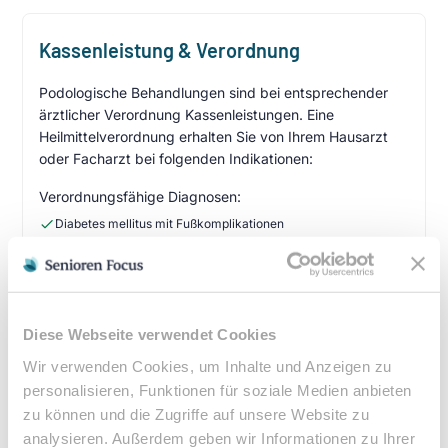
Kassenleistung & Verordnung
Podologische Behandlungen sind bei entsprechender
ärztlicher Verordnung Kassenleistungen. Eine
Heilmittelverordnung erhalten Sie von Ihrem Hausarzt
oder Facharzt bei folgenden Indikationen:
Verordnungsfähige Diagnosen:
Diabetes mellitus mit Fußkomplikationen
Durchblutungsstörungen der Füße
Sensibilitätsstörungen
Querschnittslähmung
Diese Webseite verwendet Cookies
Zuzahlung & Kosten:
Wir verwenden Cookies, um Inhalte und Anzeigen zu
•
10% Zuzahlung pro Behandlung (mind. 5€, max. 10€)
personalisieren, Funktionen für soziale Medien anbieten
•
Befreiung bei chronischen Erkrankungen möglich
zu können und die Zugriffe auf unsere Website zu
•
Privatleistungen nach individueller Vereinbarung
analysieren. Außerdem geben wir Informationen zu Ihrer