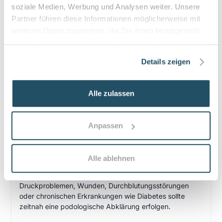
soziale Medien, Werbung und Analysen weiter. Unsere
Partner führen diese Informationen möglicherweise mit
weiteren Daten zusammen, die Sie ihnen bereitgestellt
haben oder die sie im Rahmen Ihrer Nutzung der Dienste
Häufige Fragen zum Praxisbesuch
gesammelt haben.
Details zeigen
Was unterscheidet medizinische Podologie
von kosmetischer Fußpflege?
Alle zulassen
Medizinische Podologie beschäftigt sich mit Diagnostik
und Behandlung von Erkrankungen (z. B.
eingewachsene Nägel, Hornhaut, Hühneraugen) und
Anpassen
folgt fachlichen Standards; kosmetische Fußpflege ist
rein ästhetisch orientiert.
Wann sollte man eine Podologin aufsuchen?
Alle ablehnen
Bei Schmerzen, wiederkehrenden Nagel- oder
Druckproblemen, Wunden, Durchblutungsstörungen
oder chronischen Erkrankungen wie Diabetes sollte
zeitnah eine podologische Abklärung erfolgen.