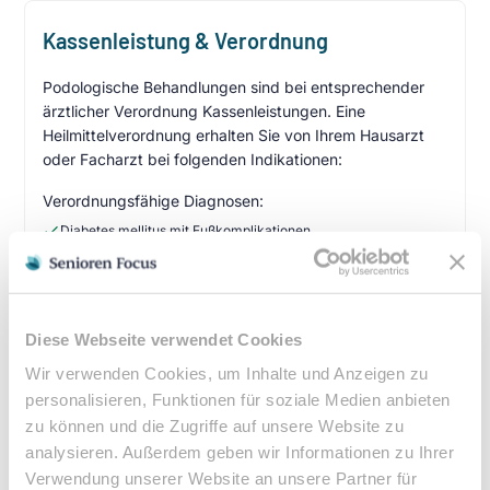
Kassenleistung & Verordnung
Podologische Behandlungen sind bei entsprechender
ärztlicher Verordnung Kassenleistungen. Eine
Heilmittelverordnung erhalten Sie von Ihrem Hausarzt
oder Facharzt bei folgenden Indikationen:
Verordnungsfähige Diagnosen:
Diabetes mellitus mit Fußkomplikationen
Durchblutungsstörungen der Füße
Sensibilitätsstörungen
Querschnittslähmung
Diese Webseite verwendet Cookies
Zuzahlung & Kosten:
Wir verwenden Cookies, um Inhalte und Anzeigen zu
personalisieren, Funktionen für soziale Medien anbieten
•
10% Zuzahlung pro Behandlung (mind. 5€, max. 10€)
zu können und die Zugriffe auf unsere Website zu
•
Befreiung bei chronischen Erkrankungen möglich
analysieren. Außerdem geben wir Informationen zu Ihrer
•
Privatleistungen nach individueller Vereinbarung
Verwendung unserer Website an unsere Partner für
•
Hausbesuche bei medizinischer Notwendigkeit