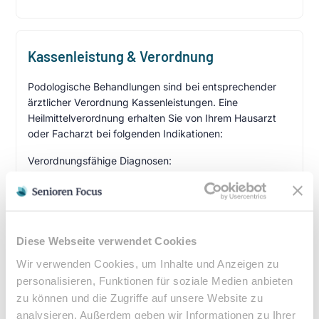
Kassenleistung & Verordnung
Podologische Behandlungen sind bei entsprechender
ärztlicher Verordnung Kassenleistungen. Eine
Heilmittelverordnung erhalten Sie von Ihrem Hausarzt
oder Facharzt bei folgenden Indikationen:
Verordnungsfähige Diagnosen:
Diabetes mellitus mit Fußkomplikationen
Durchblutungsstörungen der Füße
Sensibilitätsstörungen
Querschnittslähmung
Diese Webseite verwendet Cookies
Wir verwenden Cookies, um Inhalte und Anzeigen zu
Zuzahlung & Kosten:
personalisieren, Funktionen für soziale Medien anbieten
•
10% Zuzahlung pro Behandlung (mind. 5€, max. 10€)
zu können und die Zugriffe auf unsere Website zu
•
Befreiung bei chronischen Erkrankungen möglich
analysieren. Außerdem geben wir Informationen zu Ihrer