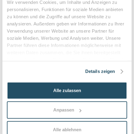
Wir verwenden Cookies, um Inhalte und Anzeigen zu
•
10% Zuzahlung pro Behandlung (mind. 5€, max. 10€)
personalisieren, Funktionen für soziale Medien anbieten
•
Befreiung bei chronischen Erkrankungen möglich
zu können und die Zugriffe auf unsere Website zu
•
Privatleistungen nach individueller Vereinbarung
analysieren. Außerdem geben wir Informationen zu Ihrer
•
Hausbesuche bei medizinischer Notwendigkeit
Verwendung unserer Website an unsere Partner für
soziale Medien, Werbung und Analysen weiter. Unsere
Partner führen diese Informationen möglicherweise mit
weiteren Daten zusammen, die Sie ihnen bereitgestellt
Häufige Fragen zum Praxisbesuch
haben oder die sie im Rahmen Ihrer Nutzung der Dienste
gesammelt haben.
Was ist der Unterschied zwischen
Details zeigen
kosmetischer und medizinischer Fußpflege?
Die medizinische Fußpflege (Podologie) behandelt
Alle zulassen
krankhafte Veränderungen wie eingewachsene Nägel,
Hühneraugen oder stark verhornte Stellen und arbeitet
nach medizinischen Standards; kosmetische Fußpflege
Anpassen
konzentriert sich vorwiegend auf Pflege und Optik der
Füße.
Alle ablehnen
Wer sollte regelmäßig eine podologische