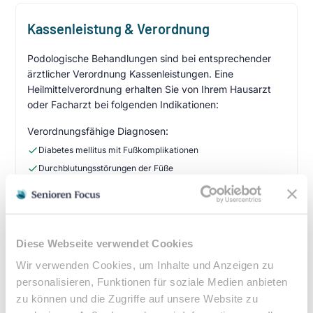
Kassenleistung & Verordnung
Podologische Behandlungen sind bei entsprechender
ärztlicher Verordnung Kassenleistungen. Eine
Heilmittelverordnung erhalten Sie von Ihrem Hausarzt
oder Facharzt bei folgenden Indikationen:
Verordnungsfähige Diagnosen:
Diabetes mellitus mit Fußkomplikationen
Durchblutungsstörungen der Füße
Sensibilitätsstörungen
Querschnittslähmung
Zuzahlung & Kosten:
Diese Webseite verwendet Cookies
•
10% Zuzahlung pro Behandlung (mind. 5€, max. 10€)
Wir verwenden Cookies, um Inhalte und Anzeigen zu
•
Befreiung bei chronischen Erkrankungen möglich
personalisieren, Funktionen für soziale Medien anbieten
•
Privatleistungen nach individueller Vereinbarung
zu können und die Zugriffe auf unsere Website zu