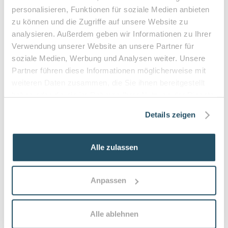
•
10% Zuzahlung pro Behandlung (mind. 5€, max. 10€)
personalisieren, Funktionen für soziale Medien anbieten
•
Befreiung bei chronischen Erkrankungen möglich
zu können und die Zugriffe auf unsere Website zu
•
Privatleistungen nach individueller Vereinbarung
analysieren. Außerdem geben wir Informationen zu Ihrer
•
Hausbesuche bei medizinischer Notwendigkeit
Verwendung unserer Website an unsere Partner für
soziale Medien, Werbung und Analysen weiter. Unsere
Partner führen diese Informationen möglicherweise mit
weiteren Daten zusammen, die Sie ihnen bereitgestellt
Häufige Fragen zum Praxisbesuch
haben oder die sie im Rahmen Ihrer Nutzung der Dienste
gesammelt haben.
Details zeigen
Was ist der Unterschied zwischen
podologischer Behandlung und kosmetischer
Pediküre?
Alle zulassen
Podologische Behandlung ist medizinisch ausgerichtet,
diagnostiziert und behandelt Nagel- und
Anpassen
Hauterkrankungen durch ausgebildete Podologinnen;
kosmetische Pediküre dient primär dem ästhetischen
Erscheinungsbild ohne medizinische Versorgung.
Alle ablehnen
Wann sollte man einen Podologen aufsuchen?