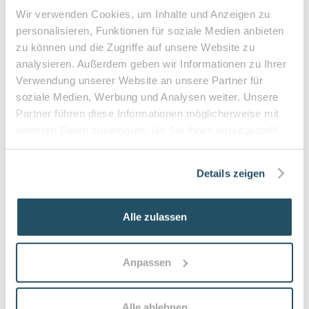
Sensibilitätsstörungen
Wir verwenden Cookies, um Inhalte und Anzeigen zu
Querschnittslähmung
personalisieren, Funktionen für soziale Medien anbieten
zu können und die Zugriffe auf unsere Website zu
Zuzahlung & Kosten:
analysieren. Außerdem geben wir Informationen zu Ihrer
•
10% Zuzahlung pro Behandlung (mind. 5€, max. 10€)
Verwendung unserer Website an unsere Partner für
•
Befreiung bei chronischen Erkrankungen möglich
soziale Medien, Werbung und Analysen weiter. Unsere
•
Privatleistungen nach individueller Vereinbarung
Partner führen diese Informationen möglicherweise mit
weiteren Daten zusammen, die Sie ihnen bereitgestellt
•
Hausbesuche bei medizinischer Notwendigkeit
haben oder die sie im Rahmen Ihrer Nutzung der Dienste
gesammelt haben.
Details zeigen
Häufige Fragen zum Praxisbesuch
Alle zulassen
Was ist der Unterschied zwischen Podologie
und kosmetischer Fußpflege?
Anpassen
Podologie ist eine medizinische Fachdisziplin;
medizinische Fußpflege behandelt Erkrankungen und
Beschwerden (z. B. eingewachsene Nägel, Hornhaut,
Alle ablehnen